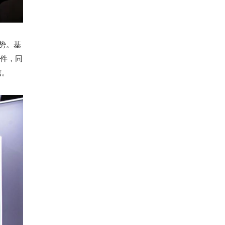
势。基
软件，同
信。