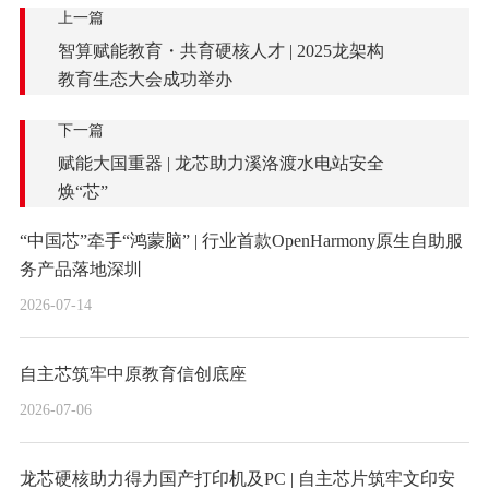
上一篇
智算赋能教育・共育硬核人才 | 2025龙架构
教育生态大会成功举办​
下一篇
赋能大国重器 | 龙芯助力溪洛渡水电站安全
焕“芯”
“中国芯”牵手“鸿蒙脑” | 行业首款OpenHarmony原生自助服
务产品落地深圳
2026-07-14
自主芯筑牢中原教育信创底座
2026-07-06
龙芯硬核助力得力国产打印机及PC | 自主芯片筑牢文印安