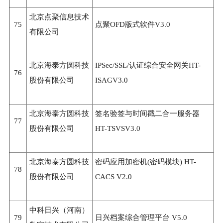
北京点聚信息技术
75
点聚OFD版式软件V3.0
3
有限公司
北京海泰方圆科技
IPSec/SSL/认证综合安全网关HT-
76
3
股份有限公司
ISAGV3.0
北京海泰方圆科技
签名验签与时间戳二合一服务器
77
3
股份有限公司
HT-TSVSV3.0
北京海泰方圆科技
密码应用加密机(密码模块) HT-
78
3
股份有限公司
CACS V2.0
中科日兴（河南）
79
日兴档案综合管理平台 V5.0
3