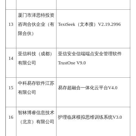
厦门市泽思特投资
13
咨询合伙企业（有
TextSeek（文本搜）V2.19.2996
3
限合伙）
亚信科技（成都）
亚信安全信端端点安全管理软件
14
3
有限公司
TrustOne V9.0
中科易存软件江苏
15
易存超融合一体化云平台V4.0
3
有限公司
智林博睿信息技术
16
护理临床模拟思维训练系统V3.0
3
（北京）有限公司