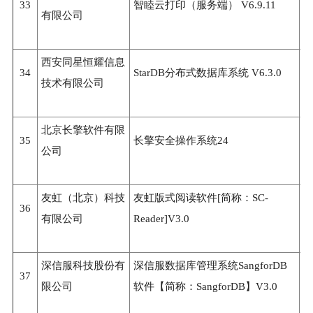
33
智睦云打印（服务端） V6.9.11
3
有限公司
西安同星恒耀信息
34
StarDB分布式数据库系统 V6.3.0
3
技术有限公司
北京长擎软件有限
35
长擎安全操作系统24
3
公司
友虹（北京）科技
友虹版式阅读软件[简称：SC-
36
3
有限公司
Reader]V3.0
深信服科技股份有
深信服数据库管理系统SangforDB
37
3
限公司
软件【简称：SangforDB】V3.0